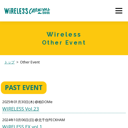
コ
ン
メニュー
テ
ン
ツ
へ
OTHER EVENT
TICKET
ACCESS
ARTIST
Wireless
ス
Other Event
キ
ッ
プ
TIMETABLE
AREA MAP
MARKET
GOODS
トップ
Other Event
GUIDELINE
TOUR
RENTAL
COLUMN
PAST EVENT
2025年01月30日(木) @柏DOMe
WIRELESS Vol.23
2024年10月06日(日) @北千住PECKHAM
WiRELESS EX vol.1