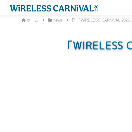
ホーム
news
「WiRELESS CARNiVAL 
「WIRELES